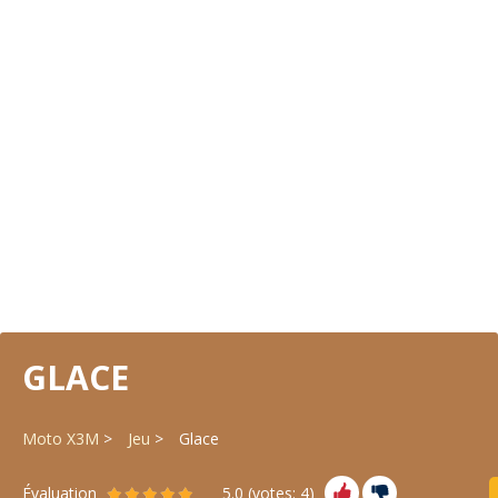
GLACE
Moto X3M
Jeu
Glace
Évaluation
5.0
(votes:
4
)