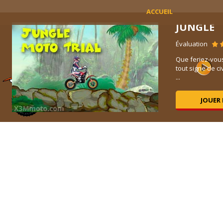
ACCUEIL
ND
JUNGLE
Évaluation
Que feriez-vous
tout signe de c
...
JOUER